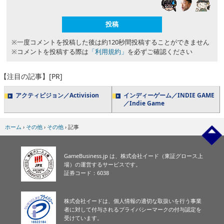
※一度コメントを投稿した後は約120秒間投稿することができません
※コメントを投稿する際は
「利用規約」
を必ずご確認ください
【注目の記事】[PR]
アクティビジョン／Activision
インディーゲーム／INDIE GAME
／Indie Game
ホーム
›
その他
›
その他
›
記事
GameBusiness.jp は、株式会社イード（東証グロース上
場）の運営するサービスです。
証券コード：6038
株式会社イードは、個人情報の適切な取扱いを行う事業
者に対して付与されるプライバシーマークの付与認定を
受けています。