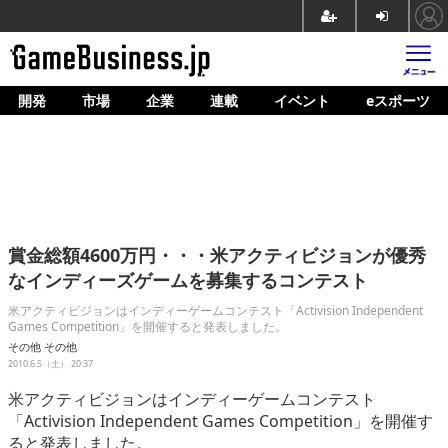
開発
市場
企業
連載
イベント
eスポーツ
ホーム
ゲーム開発
市場
マネタイズ
賞金総額4600万円・・・米アクティビジョンが優秀
企業動向
なインディーズゲームを募集するコンテスト
人材育成
米アクティビジョンはインディーゲームコンテスト「Activision Independent
Games Competition」を開催すると発表しました。
産業政策
その他
その他
2010.6.5（土） 20:37
連載
米アクティビジョンはインディーゲームコンテスト
「Activision Independent Games Competition」を開催す
イベント/セミナー
ると発表しました。