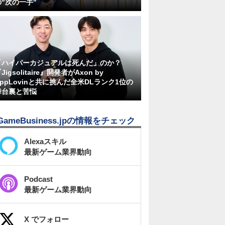
の"次の一手"
「ハイパーカジュアルは死んだ」のか？
Jigsolitaire』開発者がAxon by
AppLovinと共に挑んだ全米DLランク1位の
舞台裏と苦悩
GameBusiness.jpの情報をチェック
Alexaスキル
最新ゲーム業界動向
Podcast
最新ゲーム業界動向
X でフォロー