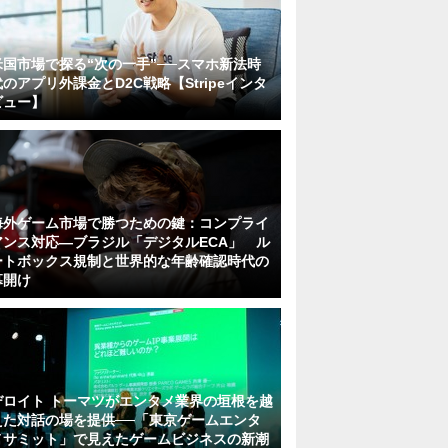
米国市場で探る“次の一手”──スマホ新法時
代のアプリ外課金とD2C戦略【Stripeインタ
ビュー】
海外ゲーム市場で勝つための鍵：コンプライ
アンス対応—ブラジル「デジタルECA」 ル
ートボックス規制と世界的な年齢確認時代の
幕開け
デロイト トーマツがエンタメ業界の垣根を越
えた対話の場を提供──「東京ゲームエンタ
メサミット」で見えたゲームビジネスの新潮