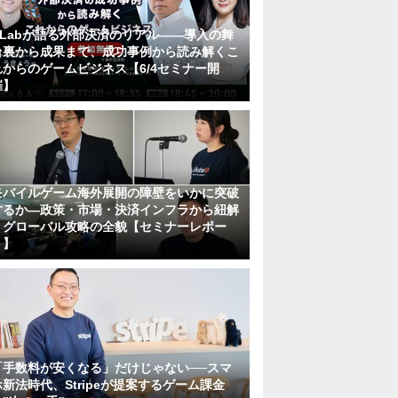
KLabが語る外部決済のリアル――導入の舞
台裏から成果まで、成功事例から読み解くこ
れからのゲームビジネス【6/4セミナー開
催】
モバイルゲーム海外展開の障壁をいかに突破
するか―政策・市場・決済インフラから紐解
くグローバル攻略の全貌【セミナーレポー
ト】
「手数料が安くなる」だけじゃない──スマ
ホ新法時代、Stripeが提案するゲーム課金