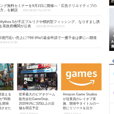
ング無料セミナーを9月2日に開催―「広告クリエイティブの
り方」を解説
2026.08.06 Thu 03:50
 Mythos 5が不正プルリクや標的型フィッシング、なりすまし誘
果を英政府機関が公表
2026.08.05 Wed 23:15
『
2億円近い売上に!?99.9%の返金申請で一攫千金は夢に―開発
05 Wed 21:00
階迎える
世界最大のビデオゲーム
Amazon Game Studios
Oが“時期
販売会社GameStop、
が従業員のレイオフ実
も開発
2020年内に320以上の店
施、開発中タイトルの一
動させた
舗を閉店予定
部にリソースを注力
2020.3.30 Mon
2019.6.16 Sun