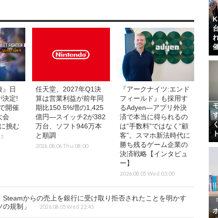
狼』日
任天堂、2027年Q1決
『アークナイツ:エンド
決定!
算は営業利益が前年同
フィールド』も採用す
で開催
期比150.5%増の1,425
るAdyen―アプリ外決
大会
億円―スイッチ2が382
済で本当に得られるの
界に挑む
万台、ソフト946万本
は“手数料”ではなく“顧
と順調
客”。スマホ新法時代に
15
勝ち残るゲーム企業の
2026.08.06 Thu 08:00
決済戦略【インタビュ
ー】
2026.08.05 Wed 03:00
Steamからの売上を銀行に受け取り拒否されたことを明かす
ツの規制」
2026.08.05 Wed 22:45