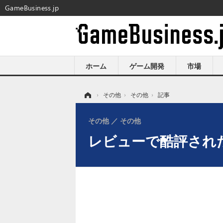
GameBusiness.jp
ホーム
ゲーム開発
市場
ホーム
›
その他
›
その他
›
記事
その他
その他
レビューで酷評された