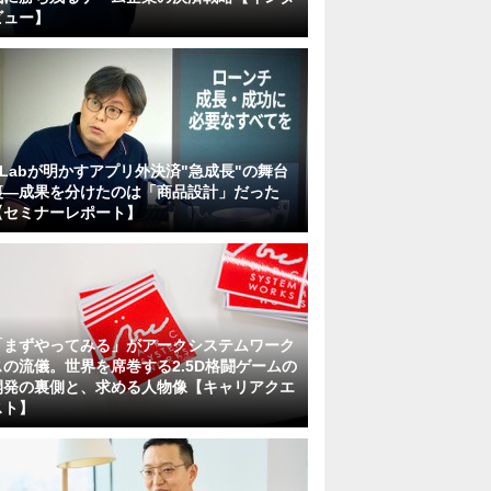
ビュー】
KLabが明かすアプリ外決済"急成長"の舞台
裏―成果を分けたのは「商品設計」だった
【セミナーレポート】
「まずやってみる」がアークシステムワーク
スの流儀。世界を席巻する2.5D格闘ゲームの
開発の裏側と、求める人物像【キャリアクエ
スト】