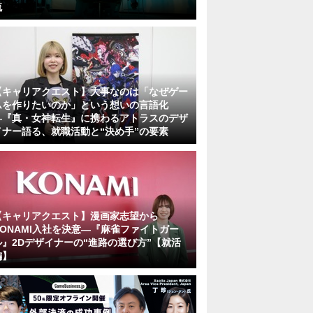
流
【キャリアクエスト】大事なのは「なぜゲー
ムを作りたいのか」という想いの言語化
―『真・女神転生』に携わるアトラスのデザ
イナー語る、就職活動と“決め手”の要素
【キャリアクエスト】漫画家志望から
KONAMI入社を決意―『麻雀ファイトガー
ル』2Dデザイナーの“進路の選び方”【就活
編】