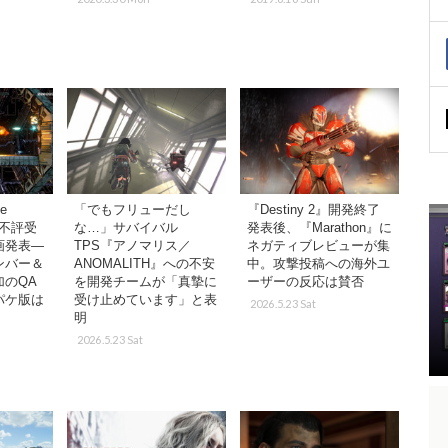
e
「でもフリューだし
『Destiny 2』開発終了
I』不評受
な…」サバイバル
発表後、『Marathon』に
画発表―
TPS『アノマリス／
ネガティブレビューが集
ンバー＆
ANOMALITH』への不安
中。攻撃投稿への海外ユ
のQA
を開発チームが「真摯に
ーザーの反応は賛否
パケ版は
受け止めています」と表
2026.5.23 Sat
明
2026.5.23 Sat