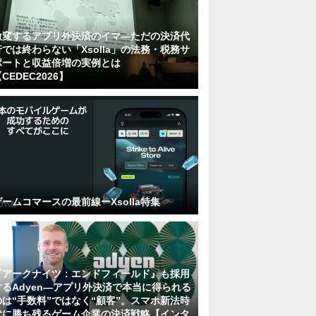
激変するアプリ外決済のイマ―ただの決済代
行では終わらない「Xsolla」の法務・税務サ
ポートと収益倍増の実例とは
CEDEC2026】
ゲームコマースの最前線ーXsolla特集
『アークナイツ：エンドフィールド』も採用
するAdyen―アプリ外決済で本当に得られる
のは“手数料”ではなく“顧客”。スマホ新法時
代に勝ち残るゲーム企業の決済戦略【インタ