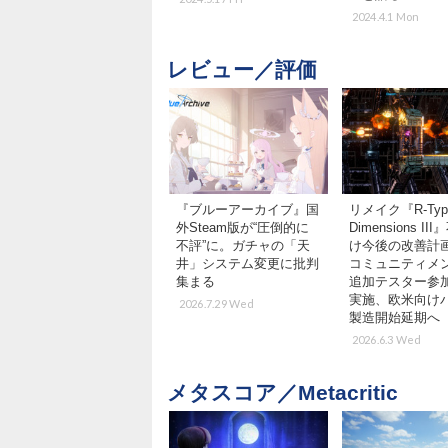
2024.4.1 Mon
レビュー／評価
『ブルーアーカイブ』国
リメイク『R-Typ
外Steam版が“圧倒的に
Dimensions II
不評”に。ガチャの「天
け今後の改善計
井」システム変更に批判
コミュニティメ
集まる
追加テスター参加
実施、欧米向け
2026.7.29 Wed
製造開始延期へ
2026.6.3 Wed
メタスコア／Metacritic