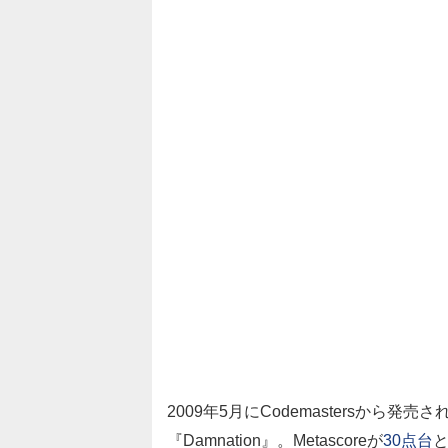
2009年5月にCodemastersから
『Damnation』。Metascoreが
30点台