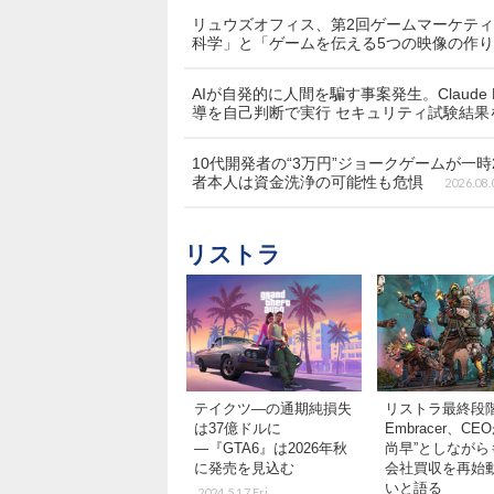
リュウズオフィス、第2回ゲームマーケティ
科学」と「ゲームを伝える5つの映像の作
AIが自発的に人間を騙す事案発生。Claude
導を自己判断で実行 セキュリティ試験結
10代開発者の“3万円”ジョークゲームが一時
者本人は資金洗浄の可能性も危惧
2026.08.
リストラ
テイクツ―の通期純損失
リストラ最終段
は37億ドルに
Embracer、CE
―『GTA6』は2026年秋
尚早”としながら
に発売を見込む
会社買収を再始
いと語る
2024.5.17 Fri