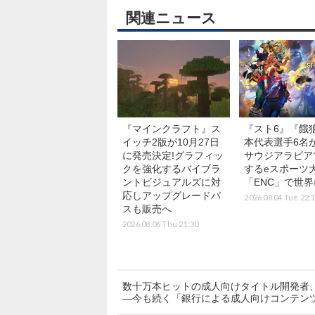
関連ニュース
『マインクラフト』ス
『スト6』『餓
イッチ2版が10月27日
本代表選手6名が
に発売決定!グラフィッ
サウジアラビア
クを強化するバイブラ
するeスポーツ
ントビジュアルズに対
「ENC」で世
応しアップグレードパ
2026.08.04 Tue 22:
スも販売へ
2026.08.06 Thu 21:30
数十万本ヒットの成人向けタイトル開発者、
―今も続く「銀行による成人向けコンテン