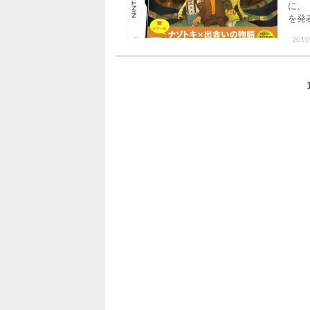
に、
を発
2010