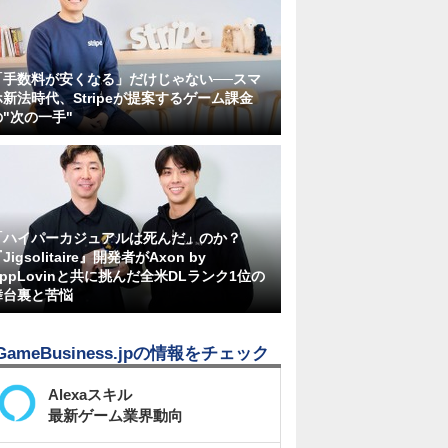
「手数料が安くなる」だけじゃない──スマ
ホ新法時代、Stripeが提案するゲーム課金
の"次の一手"
「ハイパーカジュアルは死んだ」のか？
Jigsolitaire』開発者がAxon by
AppLovinと共に挑んだ全米DLランク1位の
舞台裏と苦悩
GameBusiness.jpの情報をチェック
Alexaスキル
最新ゲーム業界動向