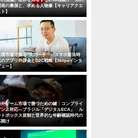
開発の裏側と、求める人物像【キャリアクエ
スト】
米国市場で探る“次の一手”──スマホ新法時
代のアプリ外課金とD2C戦略【Stripeインタ
ビュー】
海外ゲーム市場で勝つための鍵：コンプライ
アンス対応—ブラジル「デジタルECA」 ル
ートボックス規制と世界的な年齢確認時代の
幕開け