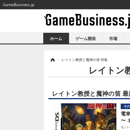
GameBusiness.jp
ホーム
ゲーム開発
市場
ホーム
›
レイトン教授と魔神の笛 特集
レイトン
レイトン教授と魔神の笛 最
その
電
〜 
モバ