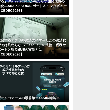
る」Wwise 2026.1がもたらす開発環境の
化―Audiokineticレポート＆インタビュー
CEDEC2026】
激変するアプリ外決済のイマ―ただの決済代
行では終わらない「Xsolla」の法務・税務サ
ポートと収益倍増の実例とは
CEDEC2026】
ゲームコマースの最前線ーXsolla特集