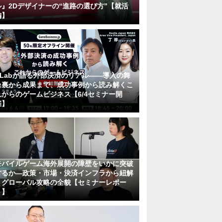
ル』2Dデザイナーの“進路の選び方”【就活
編】
KLabが語る外部決済のリアル――導入の舞
台裏から成果まで、成功事例から読み解くこ
れからのゲームビジネス【6/4セミナー開
催】
モバイルゲーム海外展開の障壁をいかに突破
するか―政策・市場・決済インフラから紐解
くグローバル攻略の全貌【セミナーレポー
ト】