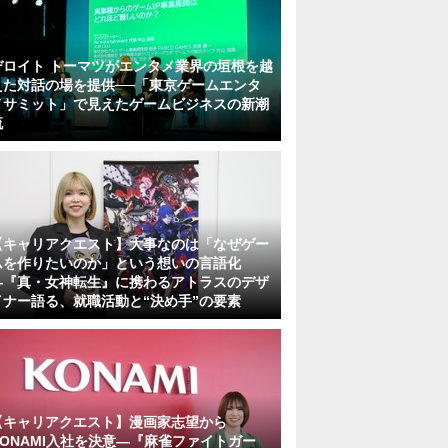
デロイト トーマツがエンタメ業界の垣根を越
えた対話の場を提供──「東京ゲームエンタ
メサミット」で見えたゲームビジネスの新潮
流
【キャリアクエスト】大事なのは「なぜゲー
ムを作りたいのか」という想いの言語化
―『真・女神転生』に携わるアトラスのデザ
イナー語る、就職活動と“決め手”の要素
【キャリアクエスト】漫画家志望から
KONAMI入社を決意―『麻雀ファイトガー