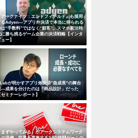
『アークナイツ：エンドフィールド』も採用
するAdyen―アプリ外決済で本当に得られる
のは“手数料”ではなく“顧客”。スマホ新法時
代に勝ち残るゲーム企業の決済戦略【インタ
ビュー】
KLabが明かすアプリ外決済"急成長"の舞台
裏―成果を分けたのは「商品設計」だった
【セミナーレポート】
「まずやってみる」がアークシステムワーク
スの流儀。世界を席巻する2.5D格闘ゲームの