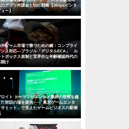
代のアプリ外課金とD2C戦略【Stripeインタ
ビュー】
海外ゲーム市場で勝つための鍵：コンプライ
アンス対応—ブラジル「デジタルECA」 ル
ートボックス規制と世界的な年齢確認時代の
幕開け
デロイト トーマツがエンタメ業界の垣根を越
えた対話の場を提供──「東京ゲームエンタ
メサミット」で見えたゲームビジネスの新潮
流