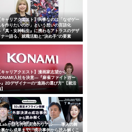
【キャリアクエスト】大事なのは「なぜゲー
ムを作りたいのか」という想いの言語化
―『真・女神転生』に携わるアトラスのデザ
イナー語る、就職活動と“決め手”の要素
【キャリアクエスト】漫画家志望から
KONAMI入社を決意―『麻雀ファイトガー
ル』2Dデザイナーの“進路の選び方”【就活
編】
KLabが語る外部決済のリアル――導入の舞
台裏から成果まで、成功事例から読み解くこ