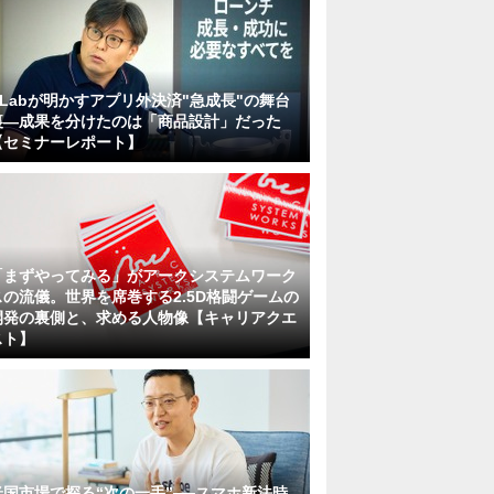
KLabが明かすアプリ外決済"急成長"の舞台
裏―成果を分けたのは「商品設計」だった
【セミナーレポート】
「まずやってみる」がアークシステムワーク
スの流儀。世界を席巻する2.5D格闘ゲームの
開発の裏側と、求める人物像【キャリアクエ
スト】
米国市場で探る“次の一手”──スマホ新法時