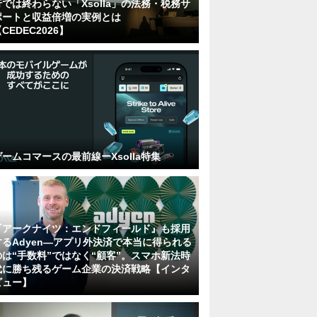
行では終わらない「Xsolla」の法務・税務サ
ポートと収益倍増の実例とは
CEDEC2026】
ゲームコマースの最前線ーXsolla特集
『アークナイツ：エンドフィールド』も採用
するAdyen―アプリ外決済で本当に得られる
のは“手数料”ではなく“顧客”。スマホ新法時
代に勝ち残るゲーム企業の決済戦略【インタ
ビュー】