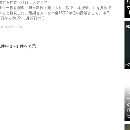
関する授業（科目：メディア
ラシー教育演習、担当教授：藤川大祐、以下「本授業」）を共同で
【
すると発表した。後期セメスター全15回2単位の授業として、本日
7日から2015年1月27日の日
.10.8(Wed) 21:40
1件中 1 - 1 件を表示