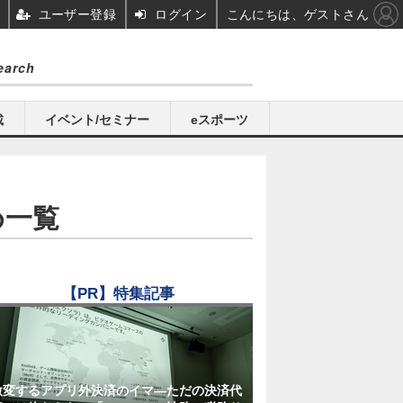
ユーザー登録
ログイン
こんにちは、ゲストさん
載
イベント/セミナー
eスポーツ
め一覧
【PR】特集記事
激変するアプリ外決済のイマ―ただの決済代