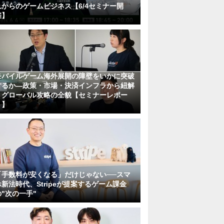
れからのゲームビジネス【6/4セミナー開
催】
モバイルゲーム海外展開の障壁をいかに突破
するか―政策・市場・決済インフラから紐解
くグローバル攻略の全貌【セミナーレポー
ト】
「手数料が安くなる」だけじゃない──スマ
ホ新法時代、Stripeが提案するゲーム課金
の"次の一手"