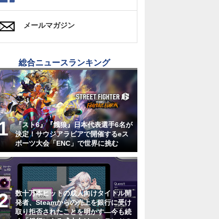
メールマガジン
総合ニュースランキング
『スト6』『餓狼』日本代表選手6名が
決定！サウジアラビアで開催するeス
ポーツ大会「ENC」で世界に挑む
数十万本ヒットの成人向けタイトル開
発者、Steamからの売上を銀行に受け
取り拒否されたことを明かす―今も続