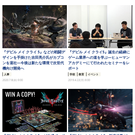
eスポーツ
『デビル メイ クライ 5』などの戦闘デ
『デビル メイ クライ5』誕生の経緯に
ザインを手掛けた吉田亮介氏がカプコ
ゲーム業界への道を学ぶ―ヒューマン
ンを退社―今後は新たな環境で次世代
アカデミーにて行われたセミナーをレ
機向け開発へ
ポート
人事
学校
教育
イベント
2020.7.8(水) 9:00
2019.4.22(月) 8:00