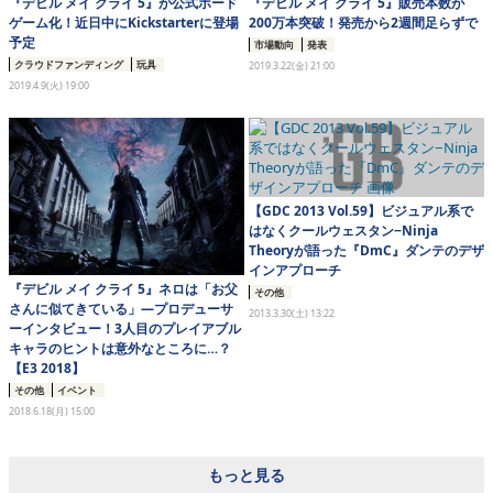
『デビル メイ クライ 5』が公式ボード
『デビル メイ クライ 5』販売本数が
ゲーム化！近日中にKickstarterに登場
200万本突破！発売から2週間足らずで
予定
市場動向
発表
クラウドファンディング
玩具
2019.3.22(金) 21:00
2019.4.9(火) 19:00
【GDC 2013 Vol.59】ビジュアル系で
はなくクールウェスタン−Ninja
Theoryが語った『DmC』ダンテのデザ
インアプローチ
『デビル メイ クライ 5』ネロは「お父
その他
さんに似てきている」―プロデューサ
2013.3.30(土) 13:22
ーインタビュー！3人目のプレイアブル
キャラのヒントは意外なところに…？
【E3 2018】
その他
イベント
2018.6.18(月) 15:00
もっと見る