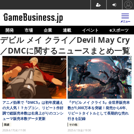
開発
市場
企業
連載
イベント
eスポーツ
ホーム
デビル メイ クライ／Devil May Cry
ゲーム開発
／DMCに関するニュースまとめ一覧
市場
マネタイズ
企業動向
人材育成
アニメ効果で『DMC5』は初年度越え
『デビル メイ クライ 5』全世界販売本
産業政策
の大人気！？カプコン、リピート作好
数が1,000万本を突破！発売から6年、
調で総販売本数は右肩上がりのコンシ
リピートタイトルとして長期的な売れ
連載
ューマ販売本数データ更新
行きを記録
業績
その他
イベント/セミナー
2026.6.17(水) 11:00
2025.6.13(金) 19:30