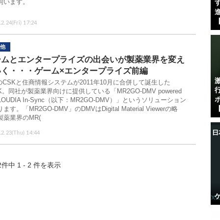
伺います。
す
進
【
2.24(Fri) 17:24
他
ームとエンタープライズの出会いが製薬業界を変え
いく・・・ゲーム×エンタープライズ前編
erのCSKと住商情報システムが2011年10月に合併して誕生した
K。同社が製薬業界向けに提供している「MR2GO-DMV powered
CLOUDIA In-Sync（以下：MR2GO-DMV）」というソリューション
【
ます。「MR2GO-DMV」のDMVはDigital Material Viewerの略
製薬業界のMR(
.2.23(Thu) 14:44
2件中 1 - 2 件を表示