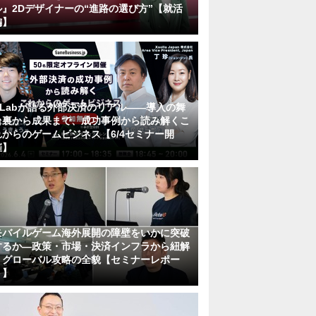
ル』2Dデザイナーの“進路の選び方”【就活
編】
KLabが語る外部決済のリアル――導入の舞
台裏から成果まで、成功事例から読み解くこ
れからのゲームビジネス【6/4セミナー開
催】
モバイルゲーム海外展開の障壁をいかに突破
するか―政策・市場・決済インフラから紐解
くグローバル攻略の全貌【セミナーレポー
ト】