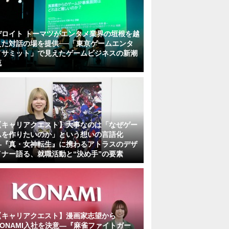
デロイト トーマツがエンタメ業界の垣根を越
えた対話の場を提供──「東京ゲームエンタ
メサミット」で見えたゲームビジネスの新潮
流
【キャリアクエスト】大事なのは「なぜゲー
ムを作りたいのか」という想いの言語化
―『真・女神転生』に携わるアトラスのデザ
イナー語る、就職活動と“決め手”の要素
【キャリアクエスト】漫画家志望から
KONAMI入社を決意―『麻雀ファイトガー