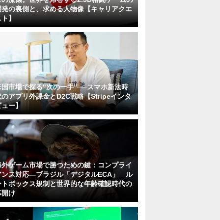
開発の裏側と、求める人物像【キャリアクエ
スト】
米国市場で探る“次の一手”──スマホ新法時
代のアプリ外課金とD2C戦略【Stripeインタ
ビュー】
海外ゲーム市場で勝つための鍵：コンプライ
アンス対応—ブラジル「デジタルECA」 ル
ートボックス規制と世界的な年齢確認時代の
幕開け