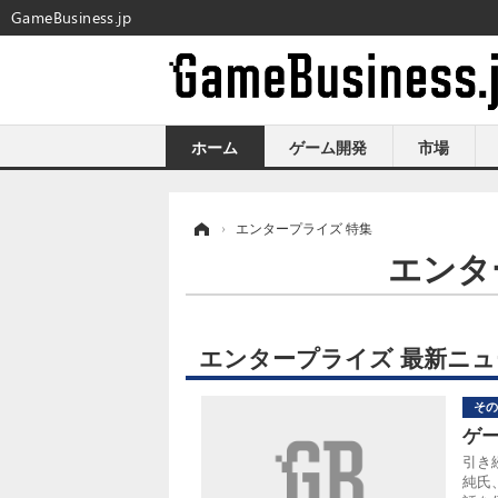
GameBusiness.jp
ホーム
ゲーム開発
市場
ホーム
›
エンタープライズ 特集
エンタ
エンタープライズ 最新ニュ
その
ゲ
引き
純氏