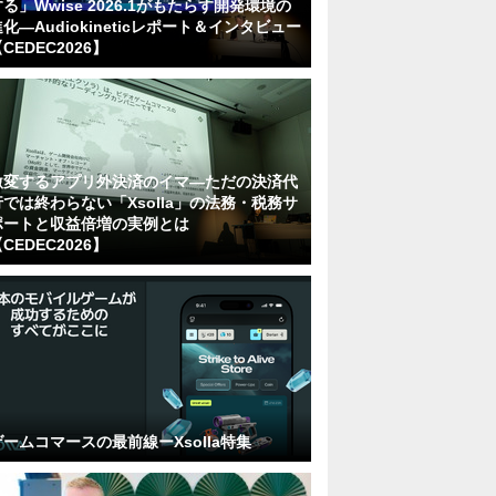
る」Wwise 2026.1がもたらす開発環境の
化―Audiokineticレポート＆インタビュー
CEDEC2026】
激変するアプリ外決済のイマ―ただの決済代
行では終わらない「Xsolla」の法務・税務サ
ポートと収益倍増の実例とは
CEDEC2026】
ゲームコマースの最前線ーXsolla特集