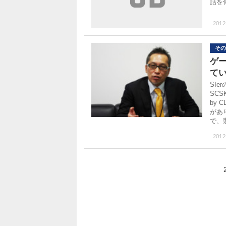
話を
2012.
その
ゲ
て
SI
SCS
by 
があり
で、
2012