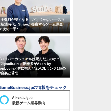
「手数料が安くなる」だけじゃない──スマ
ホ新法時代、Stripeが提案するゲーム課金
の"次の一手"
「ハイパーカジュアルは死んだ」のか？
Jigsolitaire』開発者がAxon by
AppLovinと共に挑んだ全米DLランク1位の
舞台裏と苦悩
GameBusiness.jpの情報をチェック
Alexaスキル
最新ゲーム業界動向