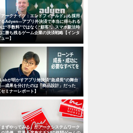
『アークナイツ：エンドフィールド』も採用
するAdyen―アプリ外決済で本当に得られる
のは“手数料”ではなく“顧客”。スマホ新法時
代に勝ち残るゲーム企業の決済戦略【インタ
ビュー】
KLabが明かすアプリ外決済"急成長"の舞台
裏―成果を分けたのは「商品設計」だった
【セミナーレポート】
「まずやってみる」がアークシステムワーク
スの流儀。世界を席巻する2.5D格闘ゲームの