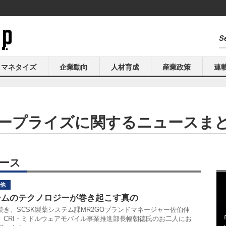
マネタイズ
企業動向
人材育成
産業政策
連
ープライズに関するニュースま
ース
他
ームのテクノロジーが巻き起こす真の
続き、SCSK製薬システム課MR2GOブランドマネージャー佐伯伸
、CRI・ミドルウェアモバイル事業推進部長幅朝徳氏のお二人にお