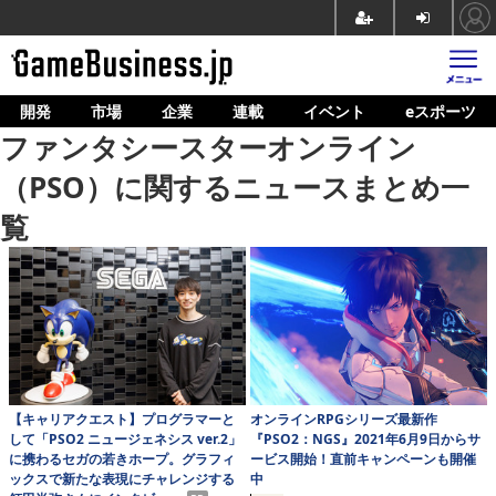
開発
市場
企業
連載
イベント
eスポーツ
ホーム
ファンタシースターオンライン
ゲーム開発
（PSO）に関するニュースまとめ一
市場
覧
マネタイズ
企業動向
人材育成
産業政策
【キャリアクエスト】プログラマーと
オンラインRPGシリーズ最新作
連載
して「PSO2 ニュージェネシス ver.2」
『PSO2：NGS』2021年6月9日からサ
に携わるセガの若きホープ。グラフィ
ービス開始！直前キャンペーンも開催
イベント/セミナー
ックスで新たな表現にチャレンジする
中