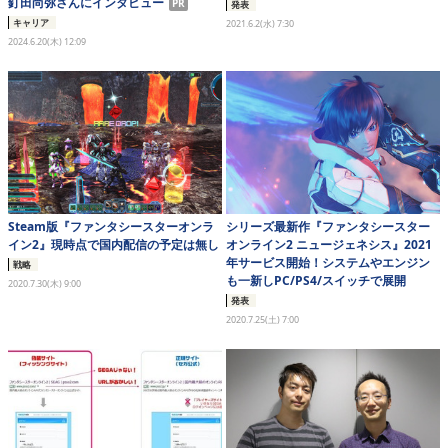
釘田尚弥さんにインタビュー
PR
発表
eスポーツ
キャリア
2021.6.2(水) 7:30
2024.6.20(木) 12:09
Steam版『ファンタシースターオンラ
シリーズ最新作『ファンタシースター
イン2』現時点で国内配信の予定は無し
オンライン2 ニュージェネシス』2021
年サービス開始！システムやエンジン
戦略
も一新しPC/PS4/スイッチで展開
2020.7.30(木) 9:00
発表
2020.7.25(土) 7:00