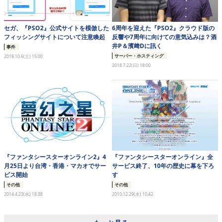
セガ、『PSO2』公式サイトを模倣した
6周年を迎えた『PSO2』クラウド版の
フィッシングサイトについて注意喚起
反響や7周年に向けての意気込みは？酒
井P＆濱﨑Dに訊く
事件
サーバー・ホスティング
2018.10.6(土) 15:00
2018.7.22(日) 18:00
『ファンタシースターオンライン2』4
『ファンタシースターオンライン』全
月25日より台湾・香港・マカオでサー
サービス終了、10年の歴史に幕を下ろ
ビス開始
す
その他
その他
2014.4.23(水) 18:38
2010.12.29(水) 10:42