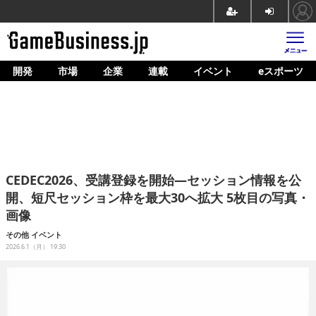
開発
市場
企業
連載
イベント
eスポーツ
ホーム
ゲーム開発
市場
マネタイズ
CEDEC2026、受講登録を開始—セッション情報を公
企業動向
開、短尺セッション枠を最大30へ拡大 5枚目の写真・
画像
人材育成
その他
イベント
産業政策
2026.6.1（月） 19:30
連載
イベント/セミナー