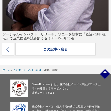
ソーシャルインパクト・リサーチ、ソニーを題材に「圏論×GPIF視
点」で企業価値を読み解くセミナーを6月開催
この記事へ戻る
ホーム
›
その他
›
イベント
›
記事
›
写真・画像
GameBusiness.jp は、株式会社イード（東証グロース上
場）の運営するサービスです。
証券コード：6038
株式会社イードは、個人情報の適切な取扱いを行う事業
者に対して付与されるプライバシーマークの付与認定を