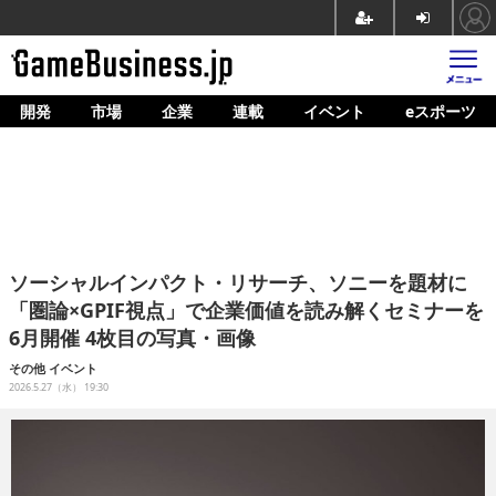
開発
市場
企業
連載
イベント
eスポーツ
ホーム
ゲーム開発
市場
マネタイズ
ソーシャルインパクト・リサーチ、ソニーを題材に
企業動向
「圏論×GPIF視点」で企業価値を読み解くセミナーを
6月開催 4枚目の写真・画像
人材育成
その他
イベント
産業政策
2026.5.27（水） 19:30
連載
イベント/セミナー