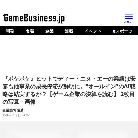
開発
市場
企業
連載
イベント
eスポーツ
ホーム
ゲーム開発
市場
マネタイズ
『ポケポケ』ヒットでディー・エヌ・エーの業績は安
企業動向
泰も他事業の成長停滞が鮮明に。“オールイン”のAI戦
略は結実するか？【ゲーム企業の決算を読む】 2枚目
人材育成
の写真・画像
産業政策
企業動向
業績
2025.6.11（水） 6:00
連載
イベント/セミナー