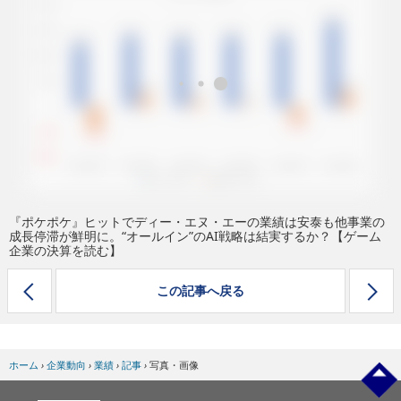
eスポーツ
『ポケポケ』ヒットでディー・エヌ・エーの業績は安泰も他事業の
成長停滞が鮮明に。“オールイン”のAI戦略は結実するか？【ゲーム
企業の決算を読む】
この記事へ戻る
ホーム
›
企業動向
›
業績
›
記事
›
写真・画像