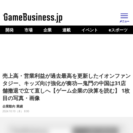
開発
市場
企業
連載
イベント
eスポーツ
ホーム
ゲーム開発
市場
マネタイズ
売上高・営業利益が過去最高を更新したイオンファン
企業動向
タジー、キッズ向け強化が奏功―鬼門の中国は31店
舗撤退で立て直しへ【ゲーム企業の決算を読む】 1枚
人材育成
目の写真・画像
産業政策
企業動向
業績
2024.10.10（木） 8:00
連載
イベント/セミナー