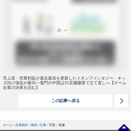
eスポーツ
売上高・営業利益が過去最高を更新したイオンファンタジー、キッ
ズ向け強化が奏功―鬼門の中国は31店舗撤退で立て直しへ【ゲーム
企業の決算を読む】
この記事へ戻る
ホーム
›
企業動向
›
業績
›
記事
›
写真・画像