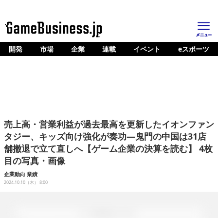
開発
市場
企業
連載
イベント
eスポーツ
ホーム
ゲーム開発
市場
マネタイズ
売上高・営業利益が過去最高を更新したイオンファン
企業動向
タジー、キッズ向け強化が奏功―鬼門の中国は31店
舗撤退で立て直しへ【ゲーム企業の決算を読む】 4枚
人材育成
目の写真・画像
産業政策
企業動向
業績
2024.10.10（木） 8:00
連載
イベント/セミナー