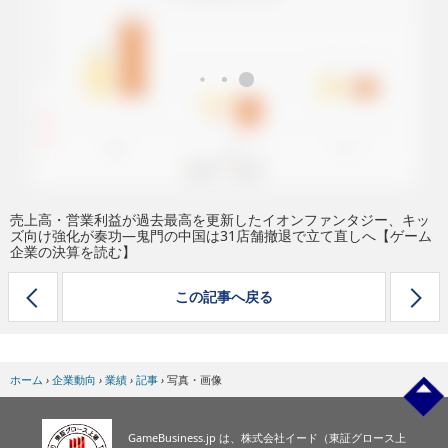
eスポーツ
売上高・営業利益が過去最高を更新したイオンファンタジー、キッ
ズ向け強化が奏功―鬼門の中国は31店舗撤退で立て直しへ【ゲーム
企業の決算を読む】
この記事へ戻る
ホーム
›
企業動向
›
業績
›
記事
›
写真・画像
GameBusiness.jp は、株式会社イード（東証グロース上