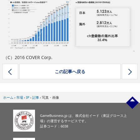
eスポーツ
（C）2016 COVER Corp.
この記事へ戻る
ホーム
›
市場
›
IP
›
記事
›
写真・画像
GameBusiness.jp は、株式会社イード（東証グロース上
場）の運営するサービスです。
証券コード：6038