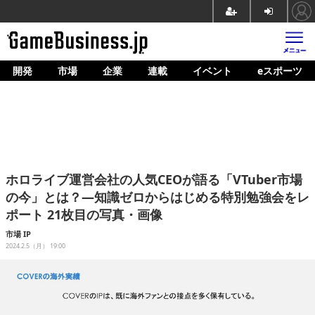
開発
市場
企業
連載
イベント
eスポーツ
ホーム
ゲーム開発
市場
マネタイズ
ホロライブ運営会社の人気CEOが語る「VTuber市場
企業動向
の今」とは？―知識ゼロからはじめる特別勉強会をレ
ポート 21枚目の写真・画像
人材育成
市場
IP
産業政策
2024.2.5（月） 19:00
連載
イベント/セミナー