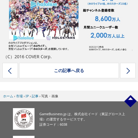
eスポーツ
（C）2016 COVER Corp.
この記事へ戻る
ホーム
›
市場
›
IP
›
記事
›
写真・画像
GameBusiness.jp は、株式会社イード（東証グロース上
場）の運営するサービスです。
証券コード：6038