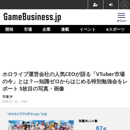
開発
市場
企業
連載
イベント
eスポーツ
ホーム
ゲーム開発
市場
マネタイズ
ホロライブ運営会社の人気CEOが語る「VTuber市場
企業動向
の今」とは？―知識ゼロからはじめる特別勉強会をレ
ポート 5枚目の写真・画像
人材育成
市場
IP
産業政策
2024.2.5（月） 19:00
連載
イベント/セミナー