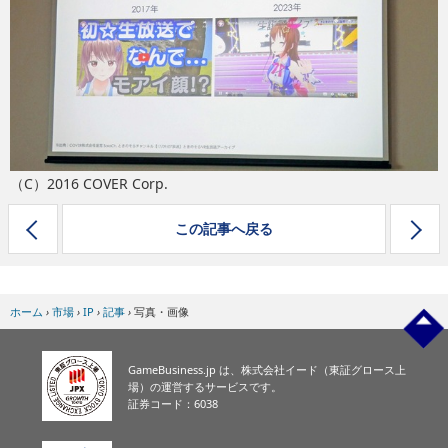
eスポーツ
（C）2016 COVER Corp.
この記事へ戻る
ホーム
›
市場
›
IP
›
記事
›
写真・画像
GameBusiness.jp は、株式会社イード（東証グロース上
場）の運営するサービスです。
証券コード：6038