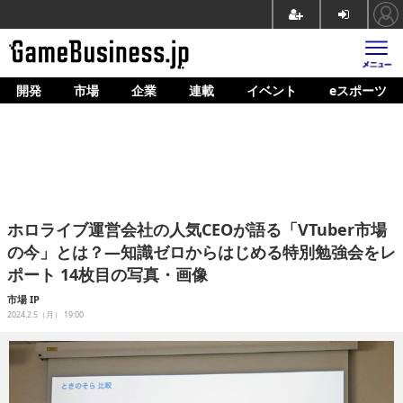
開発
市場
企業
連載
イベント
eスポーツ
ホーム
ゲーム開発
市場
マネタイズ
ホロライブ運営会社の人気CEOが語る「VTuber市場
企業動向
の今」とは？―知識ゼロからはじめる特別勉強会をレ
ポート 14枚目の写真・画像
人材育成
市場
IP
産業政策
2024.2.5（月） 19:00
連載
イベント/セミナー