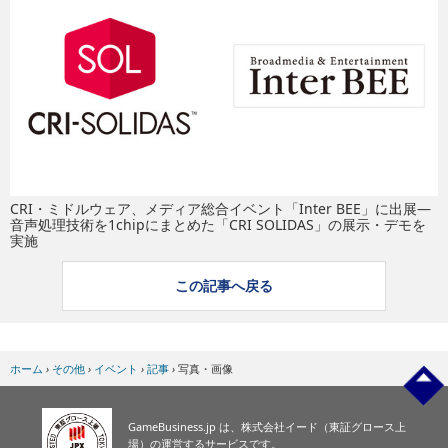
eスポーツ
CRI・ミドルウェア、メディア総合イベント「Inter BEE」に出展―
音声処理技術を1chipにまとめた「CRI SOLIDAS」の展示・デモを
実施
この記事へ戻る
ホーム
›
その他
›
イベント
›
記事
›
写真・画像
GameBusiness.jp は、株式会社イード（東証グロース上
場）の運営するサービスです。