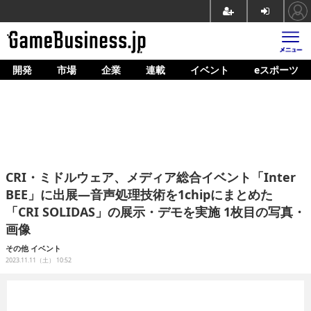
開発
市場
企業
連載
イベント
eスポーツ
ホーム
ゲーム開発
市場
マネタイズ
CRI・ミドルウェア、メディア総合イベント「Inter
企業動向
BEE」に出展―音声処理技術を1chipにまとめた
「CRI SOLIDAS」の展示・デモを実施 1枚目の写真・
人材育成
画像
産業政策
その他
イベント
2023.11.11（土） 10:52
連載
イベント/セミナー