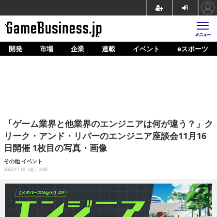
開発
市場
企業
連載
イベント
eスポーツ
ホーム
ゲーム開発
市場
マネタイズ
「ゲーム業界と他業界のエンジニアは何が違う？」ク
企業動向
リーク・アンド・リバーのエンジニア座談会11月16
日開催 1枚目の写真・画像
人材育成
その他
イベント
産業政策
2023.11.10（金） 8:00
連載
イベント/セミナー