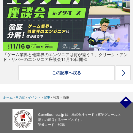
eスポーツ
「ゲーム業界と他業界のエンジニアは何が違う？」クリーク・アン
ド・リバーのエンジニア座談会11月16日開催
この記事へ戻る
ホーム
›
その他
›
イベント
›
記事
›
写真・画像
GameBusiness.jp は、株式会社イード（東証グロース上
場）の運営するサービスです。
証券コード：6038