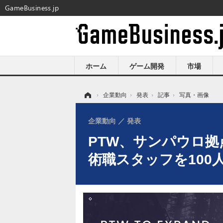
GameBusiness.jp
ホーム
ゲーム開発
市場
ホーム
›
企業動向
›
発表
›
記事
›
写真・画像
企業動向
発表
PTW、サンパウロ拠点
術職スタッフを100