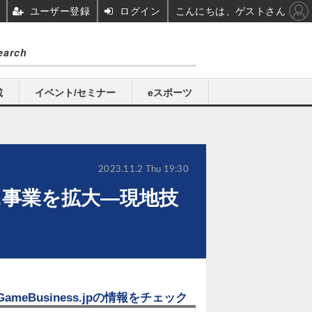
ユーザー登録
ログイン
こんにちは、ゲストさん
載
イベント/セミナー
eスポーツ
2023.11.2 Thu 19:30
米に事業を拡大―現地技
GameBusiness.jpの情報をチェック