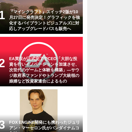
『マインクラフト』スイッチ2版が10
月27日に発売決定！グラフィックを強
化するバイブラントビジュアルズに対
応しアップグレードパスも販売へ
EA買収が正式完了でCEO「大胆な投
資を行いイノベーションを加速させ、
次世代のゲームと体験を構築」―サウ
ジ政府系ファンドやトランプ大統領の
娘婿など投資家連合によるもの
FOX ENGINE開発にも携わったジュリ
アン・マーセロン氏がバンダイナムコ