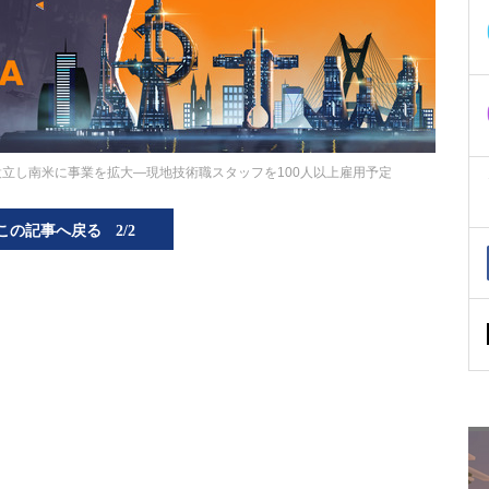
l」を設立し南米に事業を拡大―現地技術職スタッフを100人以上雇用予定
この記事へ戻る
2/2