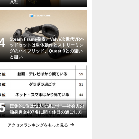
入社
Steam Frame発表。Valve次世代VRヘ
ッドセットは単体動作とストリーミン
グのハイブリッド、Quest 3との違い
と狙い
圧倒的1位は“1人で過ごす”―社会人の
独身男女497名に聞く休日の過ごし方
アクセスランキングをもっと見る