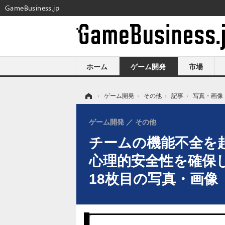
GameBusiness.jp
ホーム
ゲーム開発
市場
ホーム
›
ゲーム開発
›
その他
›
記事
›
写真・画像
ゲーム開発
その他
チームの機能不全を起
心理的安全性を確保し
18枚目の写真・画像