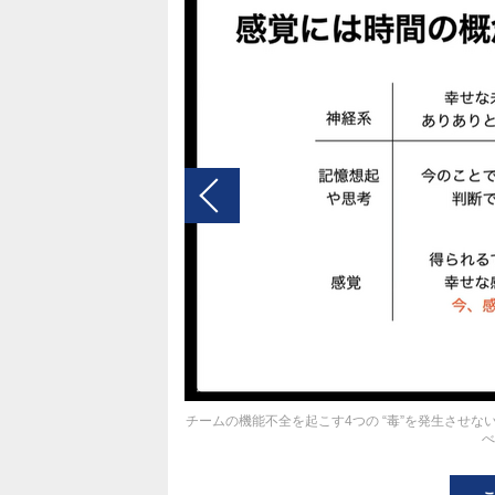
チームの機能不全を起こす4つの “毒”を発生させ
べ