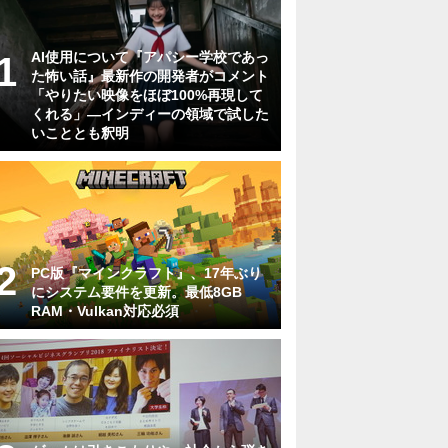
AI使用について『アパシー学校であっ
た怖い話』最新作の開発者がコメント
「やりたい映像をほぼ100%再現して
くれる」―インディーの領域で試した
いこととも釈明
PC版『マインクラフト』、17年ぶり
にシステム要件を更新。最低8GB
RAM・Vulkan対応必須