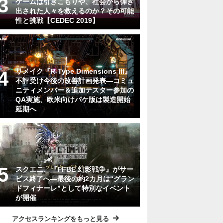
ゲームは引きこもりや、社会から弾き
出された人々を救えるのか？その可能
性と挑戦【CEDEC 2019】
リメイク『R-Type Dimensions III』
不評受け今後の改善計画発表―コミュ
ニティメンバー＆追加テスター参加の
QA実施、欧米向けパケ版は製造開始
延期へ
スクエニ、『FFBE 幻影戦争』がサー
ビス終了へ―最後の約2カ月は“グラン
ドフィナーレ”として特別なイベント
が開催
アクセスランキングをもっと見る