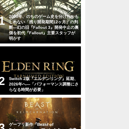
2003年、のちのゲーム史を分けたかも
しれない「残り開発期間12ヶ月」の判
断―幻の旧『Fallout 3』開発中止の裏
側を初代『Fallout』主要スタッフが
明かす
Switch 2版『エルデンリング』延期、
2026年へ―「パフォーマンス調整にさ
らなる時間が必要」
ゲーフリ新作『Beast of