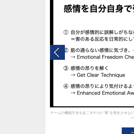
チームの機能不全を起こす4つの “毒”を発生させ
べ