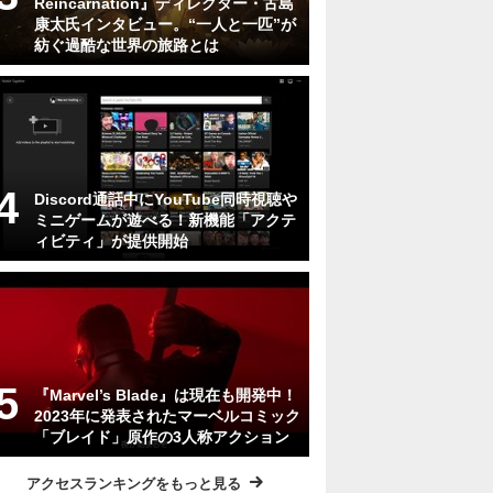
Reincarnation』ディレクター・古島
康太氏インタビュー。“一人と一匹”が
紡ぐ過酷な世界の旅路とは
Discord通話中にYouTube同時視聴や
ミニゲームが遊べる！新機能「アクテ
ィビティ」が提供開始
『Marvel’s Blade』は現在も開発中！
2023年に発表されたマーベルコミック
「ブレイド」原作の3人称アクション
アクセスランキングをもっと見る