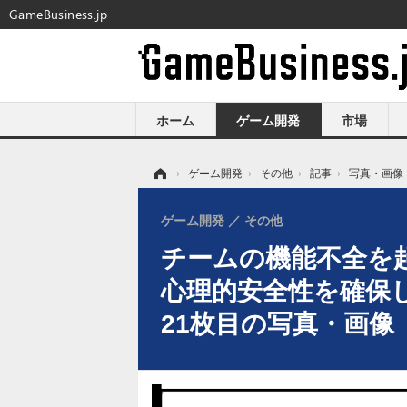
GameBusiness.jp
ホーム
ゲーム開発
市場
ホーム
›
ゲーム開発
›
その他
›
記事
›
写真・画像
ゲーム開発
その他
チームの機能不全を起
心理的安全性を確保し
21枚目の写真・画像