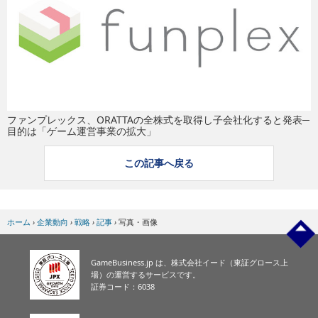
eスポーツ
ファンプレックス、ORATTAの全株式を取得し子会社化すると発表─
目的は「ゲーム運営事業の拡大」
この記事へ戻る
ホーム
›
企業動向
›
戦略
›
記事
›
写真・画像
GameBusiness.jp は、株式会社イード（東証グロース上
場）の運営するサービスです。
証券コード：6038