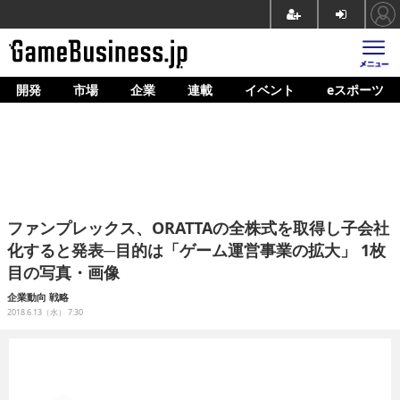
開発
市場
企業
連載
イベント
eスポーツ
ホーム
ゲーム開発
市場
マネタイズ
ファンプレックス、ORATTAの全株式を取得し子会社
企業動向
化すると発表─目的は「ゲーム運営事業の拡大」 1枚
目の写真・画像
人材育成
企業動向
戦略
産業政策
2018.6.13（水） 7:30
連載
イベント/セミナー