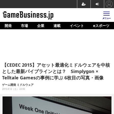
開発
市場
企業
連載
イベント
eスポーツ
ホーム
ゲーム開発
市場
マネタイズ
【CEDEC 2015】アセット最適化ミドルウェアを中核
企業動向
とした最新パイプラインとは？ Simplygon ×
Telltale Gamesの事例に学ぶ 6枚目の写真・画像
人材育成
ゲーム開発
ミドルウェア
産業政策
2015.9.12（土） 22:00
連載
イベント/セミナー