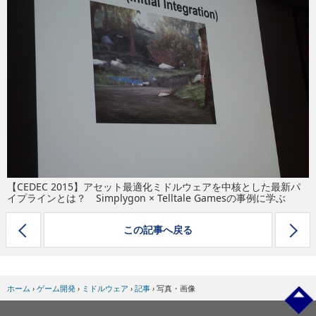
eスポーツ
【CEDEC 2015】アセット最適化ミドルウェアを中核とした最新パ
イプラインとは？ Simplygon × Telltale Gamesの事例に学ぶ
この記事へ戻る
ホーム
›
ゲーム開発
›
ミドルウェア
›
記事
›
写真・画像