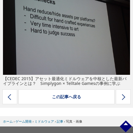
eスポーツ
【CEDEC 2015】アセット最適化ミドルウェアを中核とした最新パ
イプラインとは？ Simplygon × Telltale Gamesの事例に学ぶ
この記事へ戻る
ホーム
›
ゲーム開発
›
ミドルウェア
›
記事
›
写真・画像