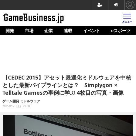
開発
市場
企業
連載
イベント
eスポーツ
ホーム
ゲーム開発
市場
マネタイズ
【CEDEC 2015】アセット最適化ミドルウェアを中核
企業動向
とした最新パイプラインとは？ Simplygon ×
Telltale Gamesの事例に学ぶ 4枚目の写真・画像
人材育成
ゲーム開発
ミドルウェア
産業政策
2015.9.12（土） 22:00
連載
イベント/セミナー