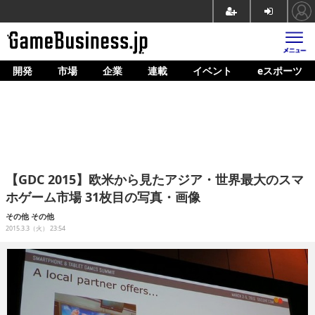
開発
市場
企業
連載
イベント
eスポーツ
ホーム
ゲーム開発
市場
マネタイズ
【GDC 2015】欧米から見たアジア・世界最大のスマ
企業動向
ホゲーム市場 31枚目の写真・画像
人材育成
その他
その他
2015.3.3（火） 23:54
産業政策
連載
イベント/セミナー