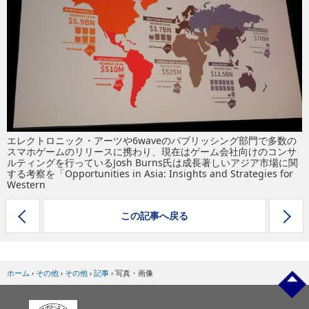
eスポーツ
エレクトロニック・アーツや6waveのパブリッシング部門で多数の
スマホゲームのリリースに携わり、現在はゲーム会社向けのコンサ
ルティングを行っているJosh Burns氏は成長著しいアジア市場に関
する考察を「Opportunities in Asia: Insights and Strategies for
Western
この記事へ戻る
ホーム
›
その他
›
その他
›
記事
›
写真・画像