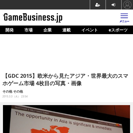
開発
市場
企業
連載
イベント
eスポーツ
ホーム
ゲーム開発
市場
マネタイズ
【GDC 2015】欧米から見たアジア・世界最大のスマ
企業動向
ホゲーム市場 4枚目の写真・画像
人材育成
その他
その他
2015.3.3（火） 23:54
産業政策
連載
イベント/セミナー