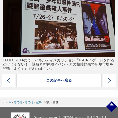
eスポーツ
CEDEC 2014にて、パネルディスカッション「IGDA 2 ゲームを作る
だけじゃない！ 謎解き型体験イベントとの相乗効果で新規市場を
開拓しよう」が行われました。
この記事へ戻る
ホーム
›
その他
›
その他
›
記事
›
写真・画像
GameBusiness.jp は、株式会社イード（東証グロース上