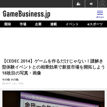
開発
市場
企業
連載
イベント
eスポーツ
ホーム
ゲーム開発
市場
マネタイズ
【CEDEC 2014】ゲームを作るだけじゃない！謎解き
企業動向
型体験イベントとの相乗効果で新規市場を開拓しよう
18枚目の写真・画像
人材育成
その他
その他
産業政策
2014.9.17（水） 19:52
連載
イベント/セミナー