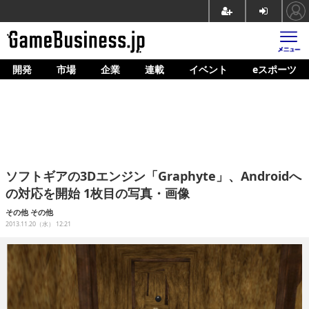
開発
市場
企業
連載
イベント
eスポーツ
ホーム
ゲーム開発
市場
マネタイズ
ソフトギアの3Dエンジン「Graphyte」、Androidへ
企業動向
の対応を開始 1枚目の写真・画像
人材育成
その他
その他
2013.11.20（水） 12:21
産業政策
連載
イベント/セミナー