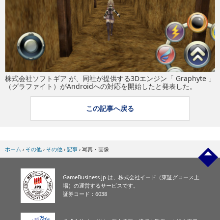
eスポーツ
株式会社ソフトギア が、同社が提供する3Dエンジン「 Graphyte 」
（グラファイト）がAndroidへの対応を開始したと発表した。
この記事へ戻る
ホーム
›
その他
›
その他
›
記事
›
写真・画像
GameBusiness.jp は、株式会社イード（東証グロース上
場）の運営するサービスです。
証券コード：6038