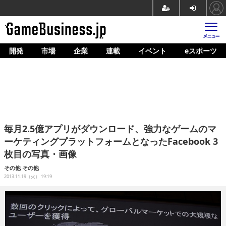
開発
市場
企業
連載
イベント
eスポーツ
ホーム
ゲーム開発
市場
マネタイズ
毎月2.5億アプリがダウンロード、強力なゲームのマ
企業動向
ーケティングプラットフォームとなったFacebook 3
枚目の写真・画像
人材育成
その他
その他
産業政策
2013.11.19（火） 19:19
連載
イベント/セミナー