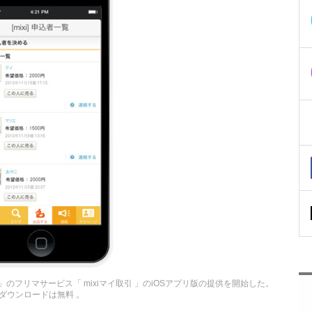
 」のフリマサービス「 mixiマイ取引 」のiOSアプリ版の提供を開始した。
ダウンロードは無料 。