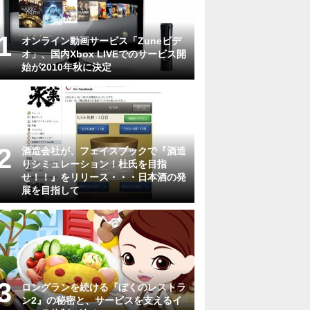
オンライン動画サービス「Zuneビデ
オ」、国内Xbox LIVEでのサービス開
始が2010年秋に決定
酒造会社が、フェイスブックで『酒造
りシミュレーション！杜氏を目指
せ！！』をリリース・・・日本酒の発
展を目指して
ロングランを続ける『ぼくのレストラ
ン2』の秘密と、サービスを支えるイ