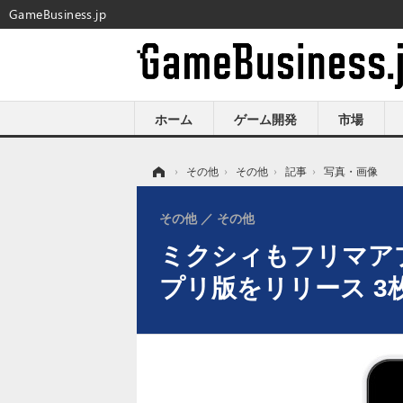
GameBusiness.jp
ホーム
ゲーム開発
市場
ホーム
›
その他
›
その他
›
記事
›
写真・画像
その他
その他
ミクシィもフリマアプ
プリ版をリリース 3