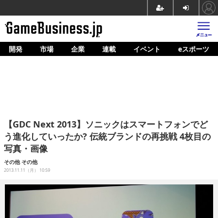
開発
市場
企業
連載
イベント
eスポーツ
ホーム
ゲーム開発
市場
マネタイズ
【GDC Next 2013】ソニックはスマートフォンでど
企業動向
う進化していったか? 伝統ブランドの再挑戦 4枚目の
写真・画像
人材育成
その他
その他
産業政策
2013.11.11（月） 10:59
連載
イベント/セミナー