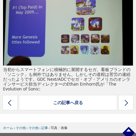
eスポーツ
当初からスマートフォンに積極的に展開するセガ。看板ブランドの
「ソニック」も例外ではありません。しかしその道程は苦労の連続
だったようです。GDC Next/ADCでセガ・オブ・アメリカのオンラ
インサービス担当ディレクターのEthan Einhorn氏が「The
Evolution of Sonic:
この記事へ戻る
ホーム
›
その他
›
その他
›
記事
›
写真・画像