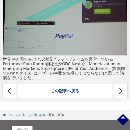
eスポーツ
世界74カ国でモバイル決済プラットフォームを運営している
FortumoのRain Rannu副社長がGDC Nextで「Monetazation in
Emerging Markets: Stop Ignore 50% of Your Audience」(新興国
でのマネタイズ: ユーザーの半数を無視してはならない)と題した講
演を行いました。
この記事へ戻る
ホーム
›
その他
›
その他
›
記事
›
写真・画像