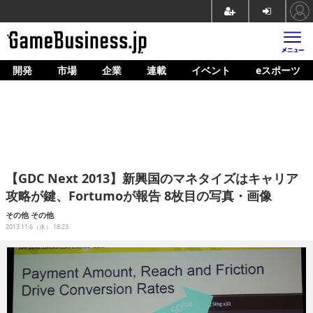
開発
市場
企業
連載
イベント
eスポーツ
ホーム
ゲーム開発
市場
マネタイズ
【GDC Next 2013】新興国のマネタイズはキャリア
企業動向
攻略が鍵、Fortumoが報告 8枚目の写真・画像
人材育成
その他
その他
2013.11.6（水） 18:23
産業政策
連載
イベント/セミナー