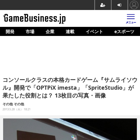
開発
市場
企業
連載
イベント
eスポーツ
ホーム
ゲーム開発
市場
マネタイズ
コンソールクラスの本格カードゲーム『サムライソウ
企業動向
ル』開発で「OPTPiX imesta」「SpriteStudio」が
果たした役割とは？ 13枚目の写真・画像
人材育成
その他
その他
産業政策
2013.5.28（火） 18:21
連載
イベント/セミナー