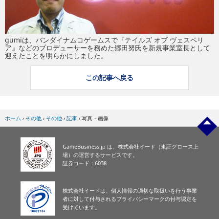
eスポーツ
gumiは、バンダイナムコゲームスで『テイルズ オブ ヴェスペリ
ア』などのプロデューサーを務めた郷田努氏を新規事業室長として
迎えたことを明らかにしました。
この記事へ戻る
ホーム
›
その他
›
その他
›
記事
›
写真・画像
GameBusiness.jp は、株式会社イード（東証グロース上
場）の運営するサービスです。
証券コード：6038
株式会社イードは、個人情報の適切な取扱いを行う事業
者に対して付与されるプライバシーマークの付与認定を
受けています。