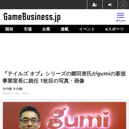
開発
市場
企業
連載
イベント
eスポーツ
ホーム
ゲーム開発
市場
マネタイズ
『テイルズ オブ』シリーズの郷田努氏がgumiの新規
企業動向
事業室長に就任 1枚目の写真・画像
人材育成
その他
その他
2012.5.17（木） 18:16
産業政策
連載
イベント/セミナー