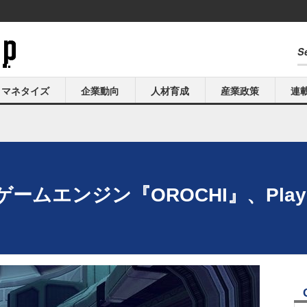
マネタイズ
企業動向
人材育成
産業政策
連
エンジン『OROCHI』、PlayStat