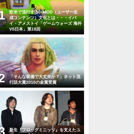
欧米で流行する、MOD（ユーザー生
成コンテンツ）文化とは・・・イバ
イ・アメストイ「ゲームウォーズ 海外
VS日本」第18回
「そんな装備で大丈夫か？」ネット流
行語大賞2010の金賞受賞
新生『フロッグミニッツ』を支えたユ