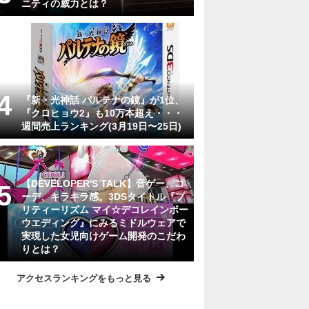
ニティの威力とは？
『新・光神話 パルテナの鏡』が1位、
『クロヒョウ2』も10万本超え・・・
週間売上ランキング(3月19日〜25日)
【DEVELOPER'S TALK】音ゲー、コ
ーデ、キラキラ感。3DSタイトル『プ
リティーリズム マイ☆デコレインボー
ウエディング』にみるミドルウェアで
実現した女児向けゲーム開発のこだわ
りとは？
アクセスランキングをもっと見る