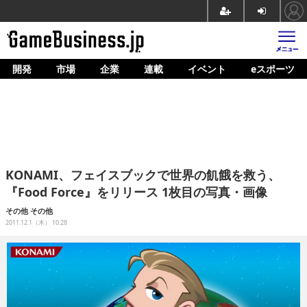
開発
市場
企業
連載
イベント
eスポーツ
ホーム
ゲーム開発
市場
マネタイズ
KONAMI、フェイスブックで世界の飢餓を救う、
企業動向
『Food Force』をリリース 1枚目の写真・画像
人材育成
その他
その他
2011.12.1（木） 10:28
産業政策
連載
イベント/セミナー