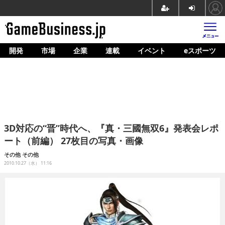
開発
市場
企業
連載
イベント
eスポーツ
ホーム
ゲーム開発
市場
マネタイズ
3D対応の“晋”時代へ、『真・三國無双6』発表会レポ
企業動向
ート（前編） 27枚目の写真・画像
人材育成
その他
その他
2010.10.27（水） 11:16
産業政策
連載
イベント/セミナー