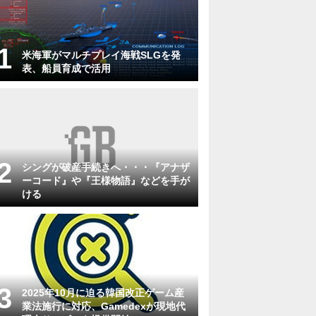
米海軍がマルチプレイ海戦SLGを発
表、船員育成で活用
シングが破産手続きへ・・・『アナザ
ーコード』や『王様物語』などを手が
ける
2025年10月に迫る韓国改正ゲーム産
業法施行に対応、Gamedexが現地代