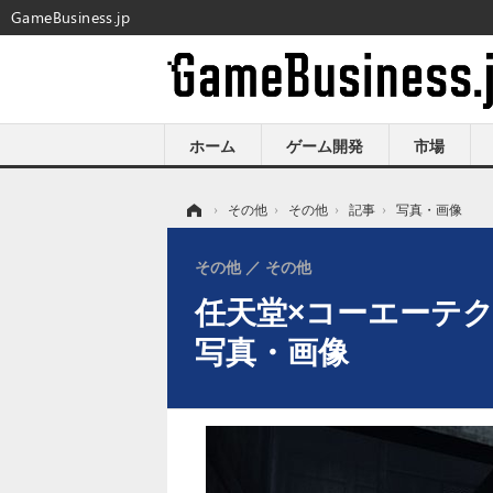
GameBusiness.jp
ホーム
ゲーム開発
市場
ホーム
›
その他
›
その他
›
記事
›
写真・画像
その他
その他
任天堂×コーエーテク
写真・画像