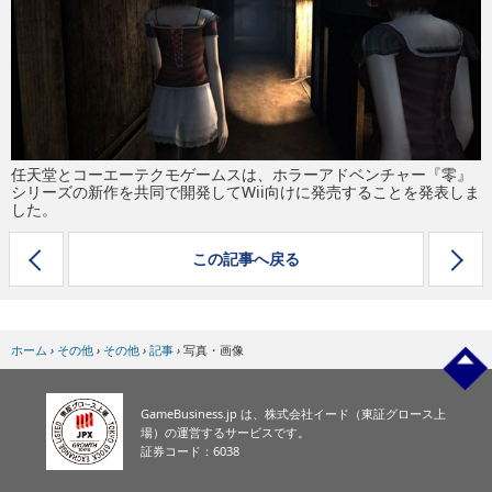
eスポーツ
任天堂とコーエーテクモゲームスは、ホラーアドベンチャー『零』
シリーズの新作を共同で開発してWii向けに発売することを発表しま
した。
この記事へ戻る
ホーム
›
その他
›
その他
›
記事
›
写真・画像
GameBusiness.jp は、株式会社イード（東証グロース上
場）の運営するサービスです。
証券コード：6038