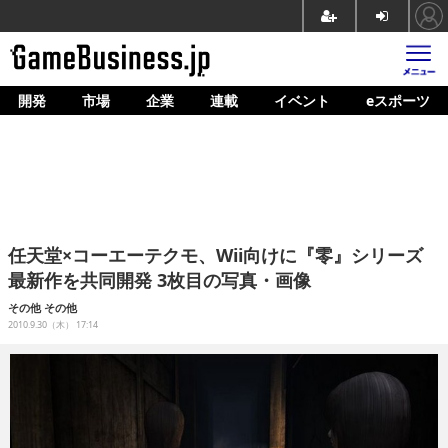
開発
市場
企業
連載
イベント
eスポーツ
ホーム
ゲーム開発
市場
マネタイズ
任天堂×コーエーテクモ、Wii向けに『零』シリーズ
企業動向
最新作を共同開発 3枚目の写真・画像
人材育成
その他
その他
2010.9.30（木） 17:14
産業政策
連載
イベント/セミナー