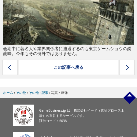
eスポーツ
会期中に著名人や業界関係者に遭遇するのも東京ゲームショウの醍
醐味。今年もその例外ではありません。
この記事へ戻る
ホーム
›
その他
›
その他
›
記事
›
写真・画像
GameBusiness.jp は、株式会社イード（東証グロース上
場）の運営するサービスです。
証券コード：6038