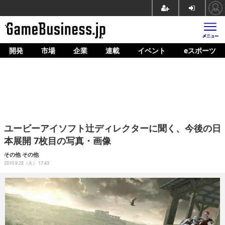
開発
市場
企業
連載
イベント
eスポーツ
ホーム
ゲーム開発
市場
マネタイズ
ユービーアイソフト辻ディレクターに聞く、今後の日
企業動向
本展開 7枚目の写真・画像
人材育成
その他
その他
2010.9.28（火） 17:43
産業政策
連載
イベント/セミナー