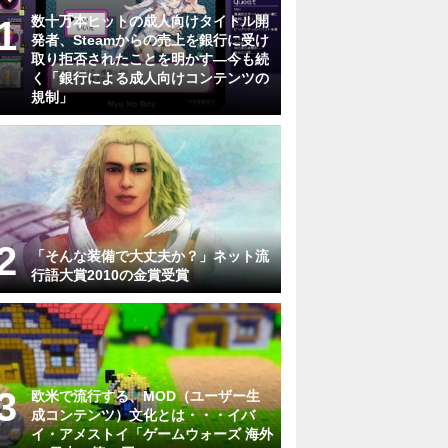
数十万本ヒットの成人向けタイトル開
発者、Steamからの売上を銀行に受け
取り拒否されたことを明かす―今も続
く「銀行による成人向けコンテンツの
規制」
「そんな装備で大丈夫か？」ネット流
行語大賞2010の金賞受賞
欧米で流行する、MOD（ユーザー生
成コンテンツ）文化とは・・・イバ
イ・アメストイ「ゲームウォーズ 海外