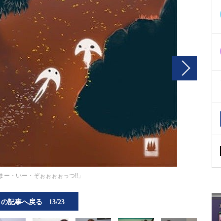
まー・いー・ぞぉぉぉぉっつ!!」
この記事へ戻る
13/23