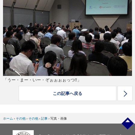
eスポーツ
「うー・まー・いー・ぞぉぉぉぉっつ!!」
この記事へ戻る
ホーム
›
その他
›
その他
›
記事
›
写真・画像