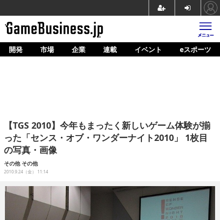
開発
市場
企業
連載
イベント
eスポーツ
ホーム
ゲーム開発
市場
マネタイズ
【TGS 2010】今年もまったく新しいゲーム体験が揃
企業動向
った「センス・オブ・ワンダーナイト2010」 1枚目
の写真・画像
人材育成
その他
その他
産業政策
2010.9.24（金） 11:14
連載
イベント/セミナー