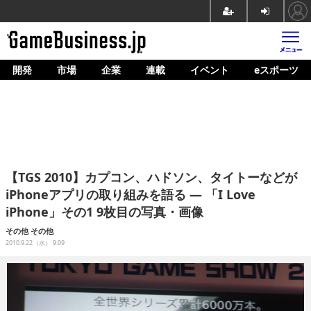
開発
市場
企業
連載
イベント
eスポーツ
ホーム
ゲーム開発
市場
マネタイズ
【TGS 2010】カプコン、ハドソン、タイトーなどが
企業動向
iPhoneアプリの取り組みを語る ― 「I Love
iPhone」その1 9枚目の写真・画像
人材育成
その他
その他
産業政策
2010.9.22（水） 9:09
連載
イベント/セミナー