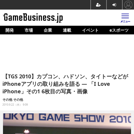
開発
市場
企業
連載
イベント
eスポーツ
ホーム
ゲーム開発
市場
マネタイズ
【TGS 2010】カプコン、ハドソン、タイトーなどが
企業動向
iPhoneアプリの取り組みを語る ― 「I Love
iPhone」その1 6枚目の写真・画像
人材育成
その他
その他
産業政策
2010.9.22（水） 9:09
連載
イベント/セミナー