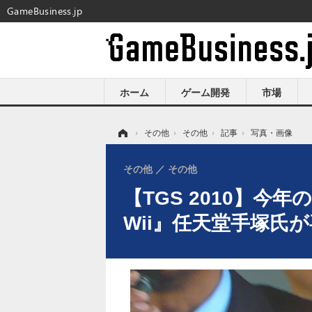
GameBusiness.jp
ホーム
ゲーム開発
市場
ホーム
›
その他
›
その他
›
記事
›
写真・画像
その他
その他
【TGS 2010】
Wii』任天堂手塚氏