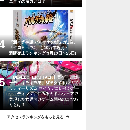
ニティの威力とは？
『新・光神話 パルテナの鏡』が1位、
『クロヒョウ2』も10万本超え・・・
週間売上ランキング(3月19日〜25日)
【DEVELOPER'S TALK】音ゲー、コ
ーデ、キラキラ感。3DSタイトル『プ
リティーリズム マイ☆デコレインボー
ウエディング』にみるミドルウェアで
実現した女児向けゲーム開発のこだわ
りとは？
アクセスランキングをもっと見る