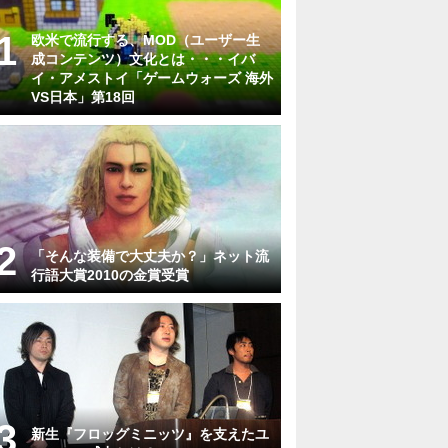
欧米で流行する、MOD（ユーザー生
成コンテンツ）文化とは・・・イバ
イ・アメストイ「ゲームウォーズ 海外
VS日本」第18回
「そんな装備で大丈夫か？」ネット流
行語大賞2010の金賞受賞
新生『フロッグミニッツ』を支えたユ