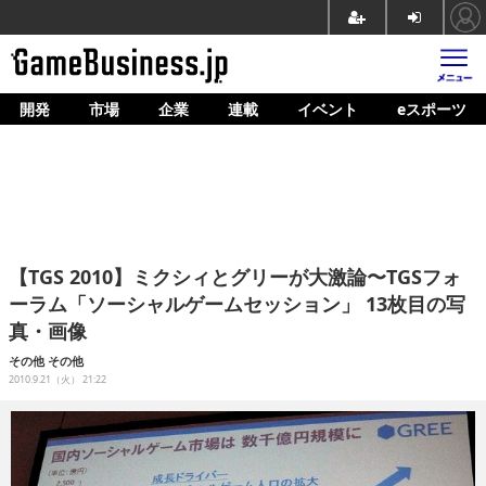
開発
市場
企業
連載
イベント
eスポーツ
ホーム
ゲーム開発
市場
マネタイズ
【TGS 2010】ミクシィとグリーが大激論〜TGSフォ
企業動向
ーラム「ソーシャルゲームセッション」 13枚目の写
真・画像
人材育成
その他
その他
産業政策
2010.9.21（火） 21:22
連載
イベント/セミナー