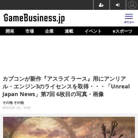
開発
市場
企業
連載
イベント
eスポーツ
ホーム
ゲーム開発
市場
マネタイズ
カプコンが新作『アスラズ ラース』用にアンリア
企業動向
ル・エンジン3のライセンスを取得・・・「Unreal
Japan News」第7回 6枚目の写真・画像
人材育成
その他
その他
産業政策
2010.9.20（月） 16:34
連載
イベント/セミナー