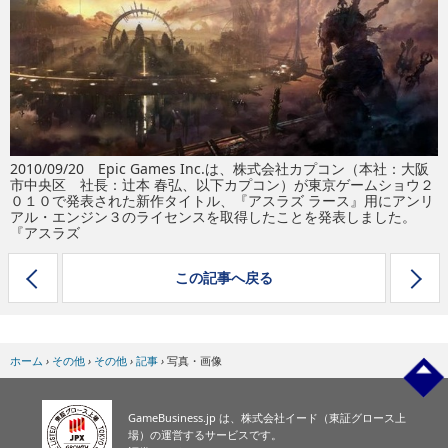
eスポーツ
2010/09/20 Epic Games Inc.は、株式会社カプコン（本社：大阪
市中央区 社長：辻本 春弘、以下カプコン）が東京ゲームショウ２
０１０で発表された新作タイトル、『アスラズ ラース』用にアンリ
アル・エンジン３のライセンスを取得したことを発表しました。
『アスラズ
この記事へ戻る
ホーム
›
その他
›
その他
›
記事
›
写真・画像
GameBusiness.jp は、株式会社イード（東証グロース上
場）の運営するサービスです。