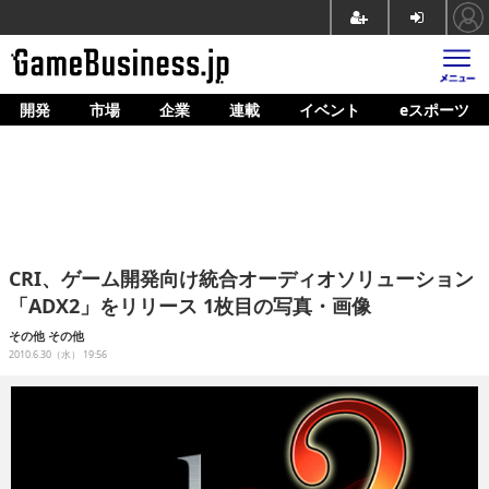
開発
市場
企業
連載
イベント
eスポーツ
ホーム
ゲーム開発
市場
マネタイズ
CRI、ゲーム開発向け統合オーディオソリューション
企業動向
「ADX2」をリリース 1枚目の写真・画像
人材育成
その他
その他
2010.6.30（水） 19:56
産業政策
連載
イベント/セミナー