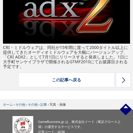
eスポーツ
CRI・ミドルウェアは、同社が15年間に渡って2000タイトル以上に
提供してきたオーディオミドルウェアを大幅にバージョンアップ、
「CRI ADX2」として7月1日にリリースすると発表しました。1日に
大手町サンケイプラザで開催されるGTMF2010にてお披露目される
予定です。
この記事へ戻る
ホーム
›
その他
›
その他
›
記事
›
写真・画像
GameBusiness.jp は、株式会社イード（東証グロース上
場）の運営するサービスです。
証券コード：6038