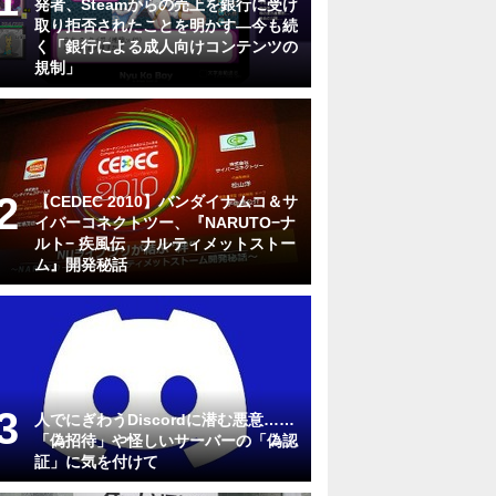
発者、Steamからの売上を銀行に受け
取り拒否されたことを明かす―今も続
く「銀行による成人向けコンテンツの
規制」
【CEDEC 2010】バンダイナムコ＆サ
イバーコネクトツー、『NARUTO−ナ
ルト− 疾風伝 ナルティメットストー
ム』開発秘話
人でにぎわうDiscordに潜む悪意……
「偽招待」や怪しいサーバーの「偽認
証」に気を付けて