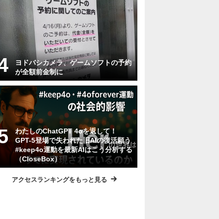
ヨドバシカメラ、ゲームソフトの予約
が全額前金制に
わたしのChatGPT 4oを返して！
GPT-5登場で失われた旧AIの復活願う
#keep4o運動を最新AIはこう分析する
（CloseBox）
アクセスランキングをもっと見る