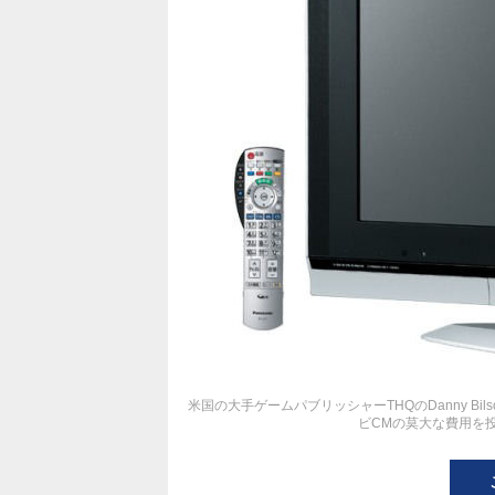
米国の大手ゲームパブリッシャーTHQのDanny 
ビCMの莫大な費用を