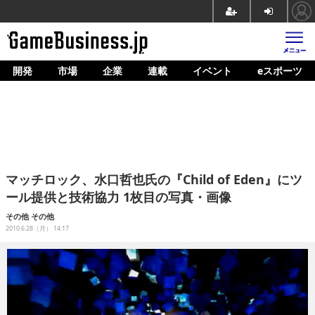
開発
市場
企業
連載
イベント
eスポーツ
ホーム
ゲーム開発
市場
マネタイズ
マッチロック、水口哲也氏の『Child of Eden』にツ
企業動向
ール提供と技術協力 1枚目の写真・画像
人材育成
その他
その他
2010.6.28（月） 14:17
産業政策
連載
イベント/セミナー