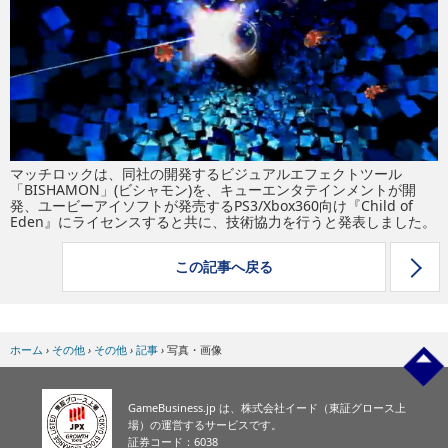
eスポーツ
マッチロックは、同社の開発するビジュアルエフェクトツール
「BISHAMON」(ビシャモン)を、キューエンタテインメントが開
発、ユービーアイソフトが発売するPS3/Xbox360向け『Child of
Eden』にライセンスすると共に、技術協力を行うと発表しました。
この記事へ戻る
ホーム
›
その他
›
その他
›
記事
›
写真・画像
GameBusiness.jp は、株式会社イード（東証グロース上
場）の運営するサービスです。
証券コード：6038