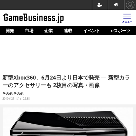
開発
市場
企業
連載
イベント
eスポーツ
ホーム
ゲーム開発
市場
マネタイズ
新型Xbox360、6月24日より日本で発売 ― 新型カラ
企業動向
ーのアクセサリーも 2枚目の写真・画像
人材育成
その他
その他
2010.6.21（月） 22:38
産業政策
連載
イベント/セミナー